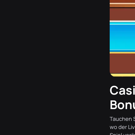
Casi
Bon
Tauchen S
wo der Li
Spiel verä