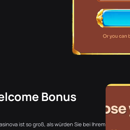
elcome Bonus
inova ist so groß, als würden Sie bei Ihrem