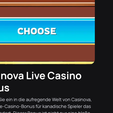
nova Live Casino
us
ie ein in die aufregende Welt von Casinova,
ve-Casino-Bonus für kanadische Spieler das
ndert. Dieser Bonus ist nicht nur eine bloße