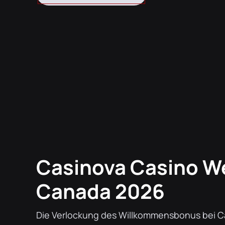
Casinova Casino W
Canada 2026
Die Verlockung des Willkommensbonus bei Cas