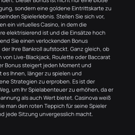
gung, sondern eine goldene Eintrittskarte zu
elnden Spielerlebnis. Stellen Sie sich vor,
en ein virtuelles Casino, in dem die
e elektrisierend ist und die Einsätze hoch
rend Sie einen verlockenden Bonus
der Ihre Bankroll aufstockt. Ganz gleich, ob
n von Live-Blackjack, Roulette oder Baccarat
ser Bonus steigert jeden Moment und
t es Ihnen, länger zu spielen und
ene Strategien zu erproben. Es ist der
Weg, um Ihr Spielabenteuer zu erhöhen, da er
annung als auch Wert bietet. Casinova weiß
wie man den roten Teppich für seine Spieler
und jede Sitzung unvergesslich macht.