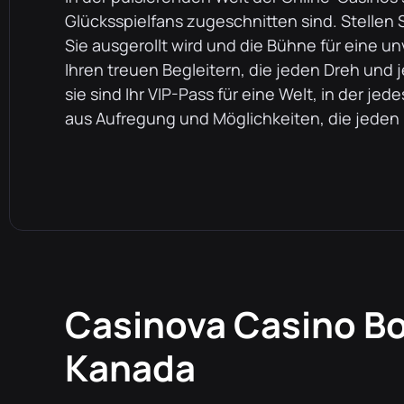
Glücksspielfans zugeschnitten sind. Stellen S
Sie ausgerollt wird und die Bühne für eine u
Ihren treuen Begleitern, die jeden Dreh und
sie sind Ihr VIP-Pass für eine Welt, in der 
aus Aufregung und Möglichkeiten, die jeden
Casinova Casino B
Kanada